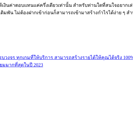
ด้เงินค่าตอบแทนแค่ครึ่งเดียวเท่านั้น สำหรับท่านใดที่สนใจอยากเล
เดิมพัน ไม่ต้องฝากเข้าก่อนก็สามารถเข้ามาสร้างกำไรได้ง่าย ๆ สำ
ครบวงจร ทุกเกมที่ให้บริการ สามารถสร้างรายได้ให้คุณได้จริง 100
ิยมมากที่สุดในปี 2023