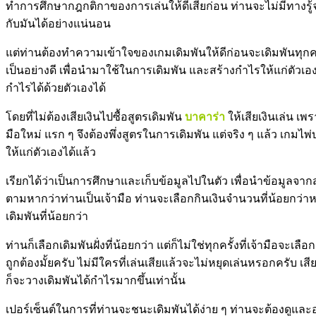
ทำการศึกษากฎกติกาของการเล่นให้ดีเสียก่อน ท่านจะไม่มีทางรู้จ
กับมันได้อย่างแน่นอน
แต่ท่านต้องทำความเข้าใจของเกมเดิมพันให้ดีก่อนจะเดิมพันทุกค
เป็นอย่างดี เพื่อนำมาใช้ในการเดิมพัน และสร้างกำไรให้แก่ตัวเอ
กำไรได้ด้วยตัวเองได้
โดยที่ไม่ต้องเสียเงินไปซื้อสูตรเดิมพัน
บาคาร่า
ให้เสียเงินเล่น 
มือใหม่ แรก ๆ จึงต้องพึ่งสูตรในการเดิมพัน แต่จริง ๆ แล้ว เกมไ
ให้แก่ตัวเองได้แล้ว
เรียกได้ว่าเป็นการศึกษาและเก็บข้อมูลไปในตัว เพื่อนำข้อมูลจ
ตามหากว่าท่านเป็นเจ้ามือ ท่านจะเลือกกินเงินจำนวนที่น้อยกว่าหร
เดิมพันที่น้อยกว่า
ท่านก็เลือกเดิมพันฝั่งที่น้อยกว่า แต่ก็ไม่ใช่ทุกครั้งที่เจ้ามือจะ
ถูกต้องมั้ยครับ ไม่มีใครที่เล่นเสียแล้วจะไม่หยุดเล่นหรอกครับ เ
ก็จะวางเดิมพันได้กำไรมากขึ้นเท่านั้น
เปอร์เซ็นต์ในการที่ท่านจะชนะเดิมพันได้ง่าย ๆ ท่านจะต้องดูและอ