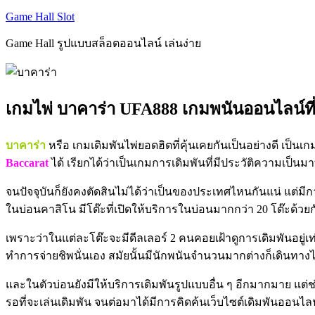
Game Hall Slot
Game Hall รูปแบบสล็อตออนไลน์ เล่นง่าย
เกมไพ่ บาคาร่า UFA888 เกมพนันออนไลน์ที่ได
บาคาร่า
หรือ เกมเดิมพันไพ่ยอดฮิตที่คุ้นเคยกันเป็นอย่างดี เป็นเ
Baccarat
ได้ เรียกได้ว่าเป็นเกมการเดิมพันที่มีประวัติความเป็
จนปัจจุบันก็ยังคงตัดสินไม่ได้ว่าเป็นของประเทศไหนกันแน่ แต่มี
ในบ่อนคาสิโน มีโต๊ะที่เปิดให้บริการในบ่อนมากกว่า 20 โต๊ะด้วยกัน 
เพราะว่าในแต่ละโต๊ะจะมีดีลเลอร์ 2 คนคอยเฝ้าดูการเดิมพันอยู่เ
ทำการจ่ายชิพนั่นเอง สมัยนั้นมีนักพนันจำนวนมากต่างก็เดินทางไปเ
และในตัวบ่อนยังมีให้บริการเดิมพันรูปแบบอื่น ๆ อีกมากมาย แต่ช่
รอที่จะเล่นเดิมพัน จนต่อมาได้มีการคิดค้นเว็บไซต์เดิมพันออนไล