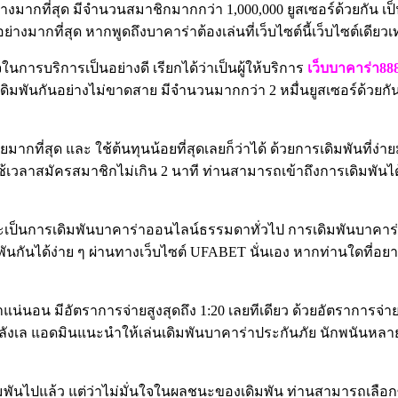
่างมากที่สุด มีจำนวนสมาชิกมากกว่า 1,000,000 ยูสเซอร์ด้วยกัน เป็
องลืออย่างมากที่สุด หากพูดถึงบาคาร่าต้องเล่นที่เว็บไซต์นี้เว็บไซต์เด
นการบริการเป็นอย่างดี เรียกได้ว่าเป็นผู้ให้บริการ
เว็บบาคาร่า88
ดิมพันกันอย่างไม่ขาดสาย มีจำนวนมากกว่า 2 หมื่นยูสเซอร์ด้วยกันที่
มากที่สุด และ ใช้ต้นทุนน้อยที่สุดเลยก็ว่าได้ ด้วยการเดิมพันท
ช้เวลาสมัครสมาชิกไม่เกิน 2 นาที ท่านสามารถเข้าถึงการเดิมพันได
ะเป็นการเดิมพันบาคาร่าออนไลน์ธรรมดาทั่วไป การเดิมพันบาคาร่า
ดิมพันกันได้ง่าย ๆ ผ่านทางเว็บไซต์ UFABET นั่นเอง หากท่านใดที
่าแน่นอน มีอัตราการจ่ายสูงสุดถึง 1:20 เลยทีเดียว ด้วยอัตราการจ่า
ลังเล แอดมินแนะนำให้เล่นเดิมพันบาคาร่าประกันภัย นักพนันหลาย 
มพันไปแล้ว แต่ว่าไม่มั่นใจในผลชนะของเดิมพัน ท่านสามารถเลือกซื