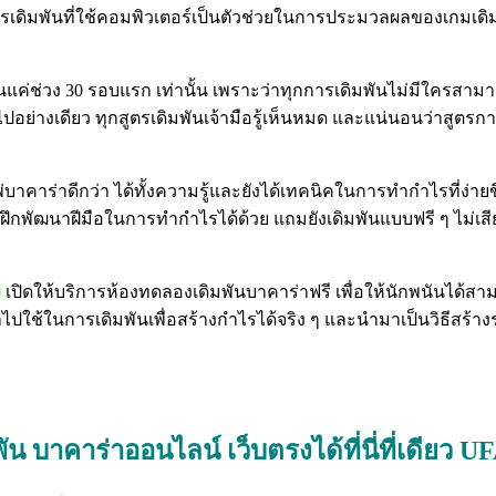
เดิมพันที่ใช้คอมพิวเตอร์เป็นตัวช่วยในการประมวลผลของเกมเดิมพัน แต
เป็นแค่ช่วง 30 รอบแรก เท่านั้น เพราะว่าทุกการเดิมพันไม่มีใค
อย่างเดียว ทุกสูตรเดิมพันเจ้ามือรู้เห็นหมด และแน่นอนว่าสูตรการ
าคาร่าดีกว่า ได้ทั้งความรู้และยังได้เทคนิคในการทำกำไรที่ง่ายข
รฝึกพัฒนาฝีมือในการทำกำไรได้ด้วย แถมยังเดิมพันแบบฟรี ๆ ไม่เสี
ง
เปิดให้บริการห้องทดลองเดิมพันบาคาร่าฟรี เพื่อให้นักพนันได้สาม
นการเดิมพันเพื่อสร้างกำไรได้จริง ๆ และนำมาเป็นวิธีสร้างรายได้ใ
พัน บาคาร่าออนไลน์ เว็บตรงได้ที่นี่ที่เดียว U