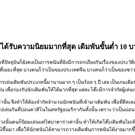
้รับความนิยมมากที่สุด เดิมพันขั้นต่ำ 10 บา
กมที่ปัจจุบันก็ยังคงเป็นการพนันที่ยังมีการถกเถียงกันเรื่องของประ
นมาที่เยอะที่สุด บางคนก็ว่าเป็นของประเทศจีน บางคนก็ว่าเป็นของ
การเล่นเดิมพันประเภทนี้มานานมาก ๆ เป็นร้อย ๆ ปี เลย เป็นเกมเดิ
เพื่อรองรับนักเดิมพันให้ได้มากที่สุด แต่ละโต๊ะมีการจำกัดผู้เล่นเพ
ท่านั้น จึงทำให้ต้องจำกัดจำนวนนักพนันที่เข้ามาเดิมพัน เพื่อที่ด
ล่นกันที่บ่อนคาสิโนในสหรัฐอเมริกากันทั้งนั้น เพราะว่าเป็นบ่อนท
วงนั้นคนก็นิยมเล่นแต่ไพ่บาคาร่าเท่านั้น ทำให้เกิดโต๊ะเดิมพันไม่เ
น์ขึ้นมา เพื่อให้นักพนันได้สามารถวางเดิมพันการพนันได้ง่ายมากขึ