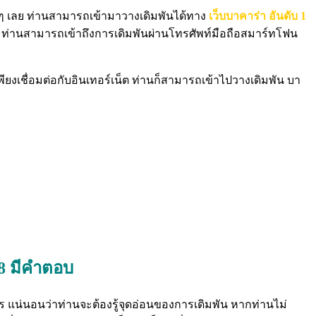
 ๆ เลย ท่านสามารถเข้ามาวางเดิมพันได้ทาง
เว็บบาคาร่า อันดับ 1
ยเวลา ท่านสามารถเข้าถึงการเดิมพันผ่านโทรศัพท์มือถือสมาร์ทโฟน
พียงเชื่อมต่อกับอินเทอร์เน็ต ท่านก็สามารถเข้าไปวางเดิมพัน บา
88 มีคำตอบ
ไร แน่นอนว่าท่านจะต้องรู้จุดอ่อนของการเดิมพัน หากท่านไม่