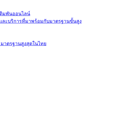
เดิมพันออนไลน์
์และบริการที่มาพร้อมกับมาตรฐานขั้นสูง
 มาตรฐานสูงสุดในไทย