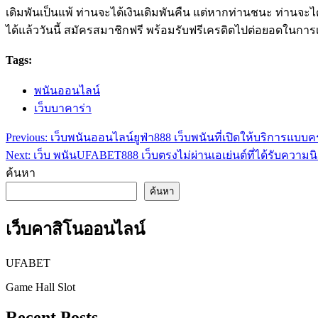
เดิมพันเป็นแพ้ ท่านจะได้เงินเดิมพันคืน แต่หากท่านชนะ ท่านจะไ
ได้แล้ววันนี้ สมัครสมาชิกฟรี พร้อมรับฟรีเครดิตไปต่อยอดในการ
Tags:
พนันออนไลน์
เว็บบาคาร่า
Previous:
เว็บพนันออนไลน์ยูฟ่า888 เว็บพนันที่เปิดให้บริการแบบ
แนะแนว
Next:
เว็บ พนันUFABET888 เว็บตรงไม่ผ่านเอเย่นต์ที่ได้รับความน
เรื่อง
ค้นหา
ค้นหา
เว็บคาสิโนออนไลน์
UFABET
Game Hall Slot
Recent Posts