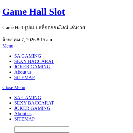
Skip
Game Hall Slot
to
content
Game Hall รูปแบบสล็อตออนไลน์ เล่นง่าย
สิงหาคม 7, 2026 8:15 am
Menu
SA GAMING
SEXY BACCARAT
JOKER GAMING
About us
SITEMAP
Close Menu
SA GAMING
SEXY BACCARAT
JOKER GAMING
About us
SITEMAP