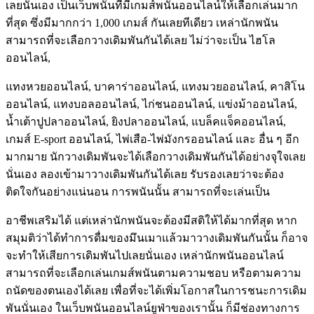
เลยนั่นเอง เป็นเว็บพนันที่มีเกมส์พนันออนไลน์ให้เลือกเล่นมาก
ที่สุด ซึ่งมีมากกว่า 1,000 เกมส์ กันเลยทีเดียว เหล่านักพนัน
สามารถที่จะเลือกวางเดิมพันกันได้เลย ไม่ว่าจะเป็น ไฮโล
ออนไลน์,
แทงหวยออนไลน์, บาคาร่าออนไลน์, แทงมวยออนไลน์, คาสิโน
ออนไลน์, แทงบอลออนไลน์, ไก่ชนออนไลน์, แข่งม้าออนไลน์,
น้ำเต้าปูปลาออนไลน์, ยิงปลาออนไลน์, แบล็คแจ็คออนไลน์,
เกมส์ E-sport ออนไลน์, ไพ่เสือ-ไพ่มังกรออนไลน์ และ อื่น ๆ อีก
มากมาย นักวางเดิมพันจะได้เลือกวางเดิมพันกันได้อย่างจุใจเลย
นั่นเอง ลองเข้ามาวางเดิมพันกันได้เลย รับรองเลยว่าจะต้อง
ติดใจกันอย่างแน่นอน การพนันนั้น สามารถที่จะเล่นเป็น
อาชีพเสริมได้ แต่เหล่านักพนันจะต้องมีสติให้ได้มากที่สุด หาก
สมุมติว่าได้ทำการดื่มของมึนเมาแล้วมาวางเดิมพันกันนั้น ก็อาจ
จะทำให้เสียการเดิมพันไปเลยนั่นเอง เหล่านักพนันออนไลน์
สามารถที่จะเลือกเล่นเกมส์พนันตามความชอบ หรือตามความ
ถนัดของตนเองได้เลย เพื่อที่จะได้เพิ่มโอกาสในการชนะการเดิม
พันนั่นเอง ในเว็บพนันออนไลน์ยูฟ่าของเรานั้น ก็มีช่องทางการ