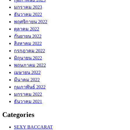
มกราคม 2023
ธันวาคม 2022
พฤศจิกายน 2022
ตุลาคม 2022
กันยายน 2022
สิงหาคม 2022
กรกฎาคม 2022
มิถุนายน 2022
พฤษภาคม 2022
เมษายน 2022
มีนาคม 2022
กุมภาพันธ์ 2022
มกราคม 2022
ธันวาคม 2021
Categories
SEXY BACCARAT