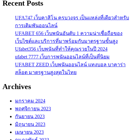
Recent Posts
UFA747 เว็บคาสิโน ครบวงจร เป็นแหล่งที่เดียวสำหรับ
การเดิมพันออนไลน์
UFABET 656 เว็บพนันอันดับ 1 ความน่าเชื่อถือของ
เว็บไซต์และบริการที่มาพร้อมกับมาตรฐานขั้นสูง
Ufabet356 เว็บพนันที่ทำให้คุณรวยในปี 2024
ufabet 7777 เว็บการพนันออนไลน์ที่เป็นที่นิยม
UFABET ZEED เว็บพนันออนไลน์ แทงบอล บาคาร่า
สล็อต มาตรฐานสูงสุดในไทย
Archives
มกราคม 2024
พฤศจิกายน 2023
กันยายน 2023
มิถุนายน 2023
เมษายน 2023
กุมภาพันธ์ 2023