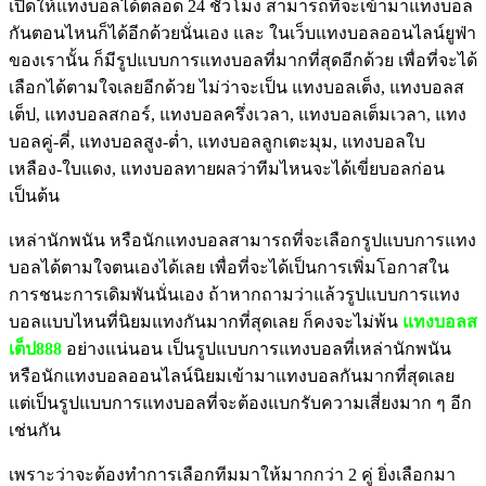
เปิดให้แทงบอลได้ตลอด 24 ชั่วโมง สามารถที่จะเข้ามาแทงบอล
กันตอนไหนก็ได้อีกด้วยนั่นเอง และ ในเว็บแทงบอลออนไลน์ยูฟ่า
ของเรานั้น ก็มีรูปแบบการแทงบอลที่มากที่สุดอีกด้วย เพื่อที่จะได้
เลือกได้ตามใจเลยอีกด้วย ไม่ว่าจะเป็น แทงบอลเต็ง, แทงบอลส
เต็ป, แทงบอลสกอร์, แทงบอลครึ่งเวลา, แทงบอลเต็มเวลา, แทง
บอลคู่-คี่, แทงบอลสูง-ต่ำ, แทงบอลลูกเตะมุม, แทงบอลใบ
เหลือง-ใบแดง, แทงบอลทายผลว่าทีมไหนจะได้เขี่ยบอลก่อน
เป็นต้น
เหล่านักพนัน หรือนักแทงบอลสามารถที่จะเลือกรูปแบบการแทง
บอลได้ตามใจตนเองได้เลย เพื่อที่จะได้เป็นการเพิ่มโอกาสใน
การชนะการเดิมพันนั่นเอง ถ้าหากถามว่าแล้วรูปแบบการแทง
บอลแบบไหนที่นิยมแทงกันมากที่สุดเลย ก็คงจะไม่พ้น
แทงบอลส
เต็ป888
อย่างแน่นอน เป็นรูปแบบการแทงบอลที่เหล่านักพนัน
หรือนักแทงบอลออนไลน์นิยมเข้ามาแทงบอลกันมากที่สุดเลย
แต่เป็นรูปแบบการแทงบอลที่จะต้องแบกรับความเสี่ยงมาก ๆ อีก
เช่นกัน
เพราะว่าจะต้องทำการเลือกทีมมาให้มากกว่า 2 คู่ ยิ่งเลือกมา