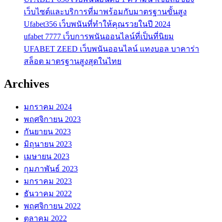
เว็บไซต์และบริการที่มาพร้อมกับมาตรฐานขั้นสูง
Ufabet356 เว็บพนันที่ทำให้คุณรวยในปี 2024
ufabet 7777 เว็บการพนันออนไลน์ที่เป็นที่นิยม
UFABET ZEED เว็บพนันออนไลน์ แทงบอล บาคาร่า
สล็อต มาตรฐานสูงสุดในไทย
Archives
มกราคม 2024
พฤศจิกายน 2023
กันยายน 2023
มิถุนายน 2023
เมษายน 2023
กุมภาพันธ์ 2023
มกราคม 2023
ธันวาคม 2022
พฤศจิกายน 2022
ตุลาคม 2022