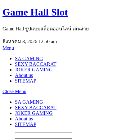
Skip
Game Hall Slot
to
content
Game Hall รูปแบบสล็อตออนไลน์ เล่นง่าย
สิงหาคม 8, 2026 12:50 am
Menu
SA GAMING
SEXY BACCARAT
JOKER GAMING
About us
SITEMAP
Close Menu
SA GAMING
SEXY BACCARAT
JOKER GAMING
About us
SITEMAP